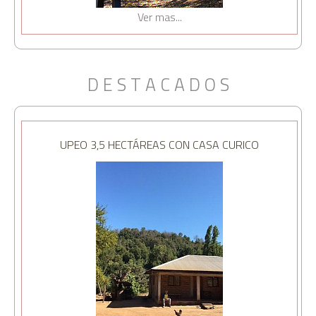
Ver mas...
D E S T A C A D O S
UPEO 3,5 HECTÁREAS CON CASA CURICO