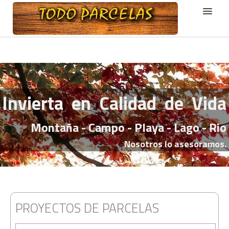
BIENVENIDO
CHILOE TE ESPERA
PARCELAS EN VENTA
Invierta en Calidad de Vida
EMPRESAS Y PRODUCTOS
GALERÍAS
Montaña - Campo - Playa - Lago - Rio
MISCELANEO
Nosotros lo asesoramos.
BLOG
CONTACTO
PROYECTOS DE PARCELAS